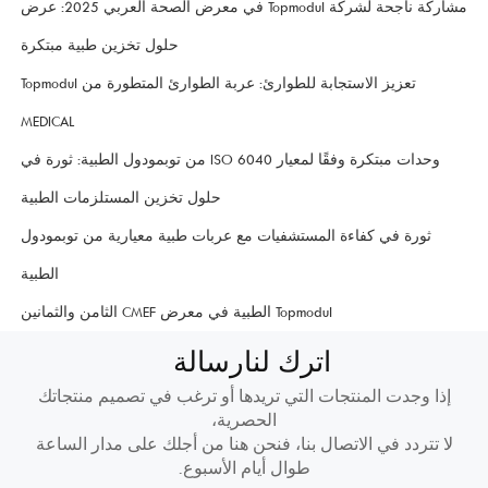
مشاركة ناجحة لشركة Topmodul في معرض الصحة العربي 2025: عرض
حلول تخزين طبية مبتكرة
تعزيز الاستجابة للطوارئ: عربة الطوارئ المتطورة من Topmodul
MEDICAL
وحدات مبتكرة وفقًا لمعيار ISO 6040 من توبمودول الطبية: ثورة في
حلول تخزين المستلزمات الطبية
ثورة في كفاءة المستشفيات مع عربات طبية معيارية من توبمودول
الطبية
Topmodul الطبية في معرض CMEF الثامن والثمانين
اترك لنا
رسالة
إذا وجدت المنتجات التي تريدها أو ترغب في تصميم منتجاتك
الحصرية،
لا تتردد في الاتصال بنا، فنحن هنا من أجلك على مدار الساعة
طوال أيام الأسبوع.