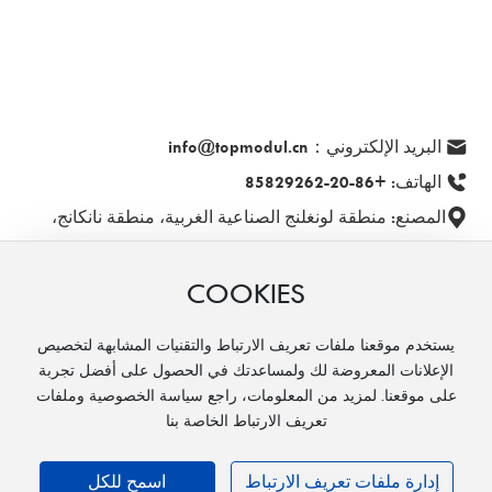
البريد الإلكتروني：info@topmodul.cn
الهاتف: +86-20-85829262
المصنع: منطقة لونغلنج الصناعية الغربية، منطقة نانكانج،
Ganzhou، جيانغشي، الصين
COOKIES
يستخدم موقعنا ملفات تعريف الارتباط والتقنيات المشابهة لتخصيص
الإعلانات المعروضة لك ولمساعدتك في الحصول على أفضل تجربة
على موقعنا. لمزيد من المعلومات، راجع سياسة الخصوصية وملفات
حقوق النشر © 2025 شركة تونغدي للتكنولوجيا الطبية (تيانتشو)
تعريف الارتباط الخاصة بنا
المحدودة.
تحسين محركات البحث
محطة فرعية حضرية
مدعوم من
www.300.cn
رخصة العمل
إدارة ملفات تعريف الارتباط
اسمح للكل